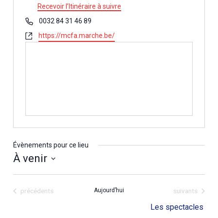
Recevoir l’Itinéraire à suivre
Téléphone
0032 84 31 46 89
Site
https://mcfa.marche.be/
web
Évènements pour ce lieu
À venir
Sélectionnez
une
Évènements
Évènements
précédents
Aujourd’hui
suivants
date.
Les spectacles