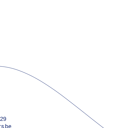
 29
rs.be