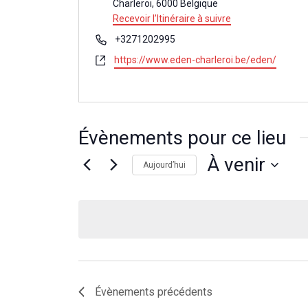
Charleroi
,
6000
Belgique
Recevoir l’Itinéraire à suivre
Téléphone
+3271202995
Site
https://www.eden-charleroi.be/eden/
web
Évènements pour ce lieu
À venir
Aujourd’hui
Sélectionnez
une
date.
Évènements
précédents