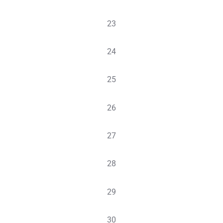
évènement,
0
23
évènement,
0
24
évènement,
0
25
évènement,
0
26
évènement,
0
27
évènement,
0
28
évènement,
0
29
évènement,
0
30