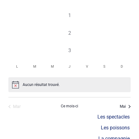
évènement,
0
1
évènement,
0
2
évènement,
0
3
évènement,
L
M
M
J
V
S
D
Aucun résultat trouvé.
Notice
Mar
Ce mois-ci
Mai
Les spectacles
Les poissons
La compagnie