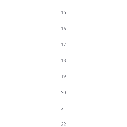
évènement,
0
15
évènement,
0
16
évènement,
0
17
évènement,
0
18
évènement,
0
19
évènement,
0
20
évènement,
0
21
évènement,
0
22