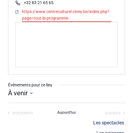
Téléphone
+32 83 21 65 65
Site
https://www.centreculturel.ciney.be/index.php?
web
page=tout-le-programme
Évènements pour ce lieu
À venir
Sélectionnez
une
Évènements
Évènements
précédents
Aujourd’hui
suivants
date.
Les spectacles