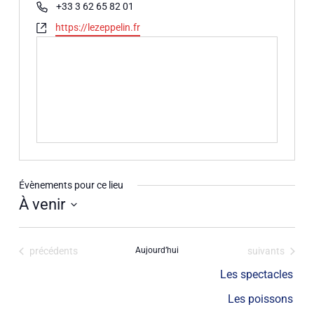
Téléphone
+33 3 62 65 82 01
Site
https://lezeppelin.fr
web
Évènements pour ce lieu
À venir
Sélectionnez
une
Évènements
Évènements
précédents
Aujourd’hui
suivants
date.
Les spectacles
Les poissons