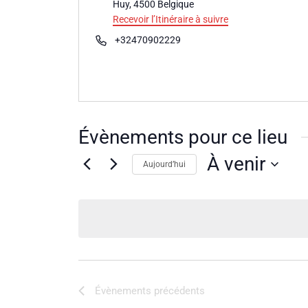
Huy
,
4500
Belgique
Recevoir l’Itinéraire à suivre
Téléphone
+32470902229
Évènements pour ce lieu
À venir
Aujourd’hui
Sélectionnez
une
date.
Évènements
précédents