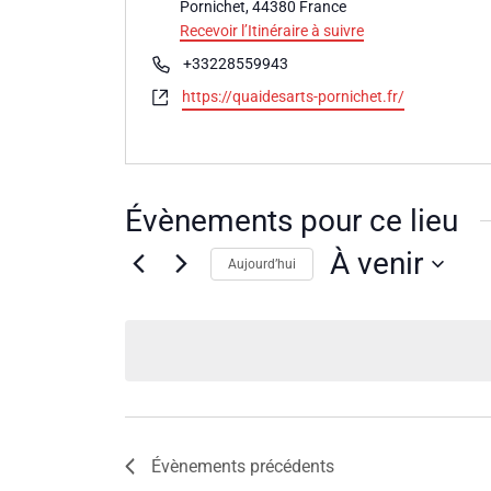
Pornichet
,
44380
France
Recevoir l’Itinéraire à suivre
Téléphone
+33228559943
Site
https://quaidesarts-pornichet.fr/
web
Évènements pour ce lieu
À venir
Aujourd’hui
Sélectionnez
une
date.
Évènements
précédents