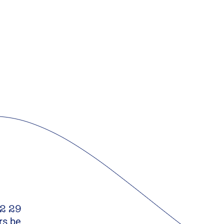
22 29
rs.be